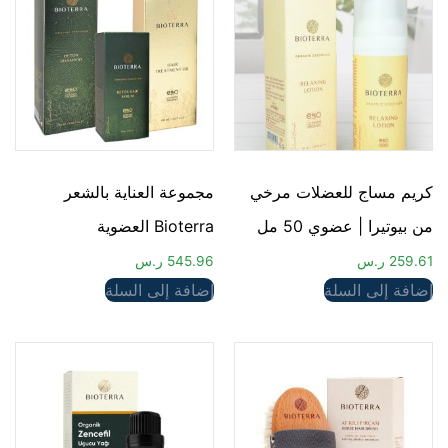
كريم مساج للعضلات مرخي
مجموعة العناية بالشعر
من بيوتيرا | عضوي 50 مل
Bioterra العضوية
259.61
ر.س
545.96
ر.س
إضافة إلى السلة
إضافة إلى السلة