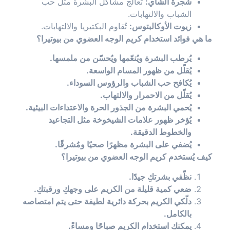
شجرة الشاي:
تُعالج مشاكل البشرة مثل حب
الشباب والالتهابات.
زيوت الأوكالبتوس:
تُقاوم البكتيريا والالتهابات.
ما هي فوائد استخدام كريم الوجه العضوي من بيوتيرا؟
يُرطب البشرة ويُنعّمها ويُحسّن من ملمسها.
يُقلّل من ظهور المسام الواسعة.
يُكافح حب الشباب والرؤوس السوداء.
يُقلّل من الاحمرار والالتهاب.
يُحمي البشرة من الجذور الحرة والاعتداءات البيئية.
يُؤخر ظهور علامات الشيخوخة مثل التجاعيد
والخطوط الدقيقة.
يُضفي على البشرة مظهرًا صحيًا ومُشرقًا.
كيف يُستخدم كريم الوجه العضوي من بيوتيرا؟
نظّفي بشرتكِ جيدًا.
ضعي كمية قليلة من الكريم على وجهكِ ورقبتكِ.
دلّكي الكريم بحركة دائرية لطيفة حتى يتم امتصاصه
بالكامل.
يمكنكِ استخدام الكريم صباحًا ومساءً.