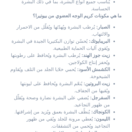
يُناسب جميع أنواع البشرة، بما في ذلك البشرة
الحساسة.
ما هي مكونات كريم الوجه العضوي من بيوتيرا؟
الصبار:
يُرطب البشرة ويُهدّئها ويُقلّل من الاحمرار
والالتهاب.
البريبايوتك:
يُحسّن توازن البكتيريا الجيدة في البشرة
ويُقوي آليات الحماية الطبيعية.
زيت جوز الهند:
يُرطب البشرة ويُحافظ على رطوبتها
ويُحفز إنتاج الكولاجين.
الكشمش الأسود:
يُحمي خلايا الجلد من التلف ويُقاوم
الشيخوخة.
زيت البروتين:
يُنعّم البشرة ويُحافظ على ليونتها
ويُقيها من الجفاف.
السفرجل:
يُضفي على البشرة نضارة وصحة ويُقلّل
من ظهور التجاعيد.
الكونجاك:
يُنظّف البشرة بعمق ويُزيد من إشراقتها.
الليمون:
يُعطي مرونة للجلد ويُقي من ظهور
التجاعيد ويُحمي من التشققات.