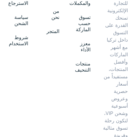
والمكملات
الاسترجاع
للتجارة
الإلكترونية
من
تسوق
نحن
سياسة
تمنحك
حسب
الشحن
القدرة على
الماركة
المتجر
التسوق
شروط
داخل تركيا
معزز
الاستخدام
مع أشهر
الأداء
الماركات
وأفضل
منتجات
المنتجات،
التنحيف
مستفيداً من
أسعار
حصرية
وعروض
أسبوعية
وشحن VIP،
لتكون رحلة
تسوق مثالية
وفريدة