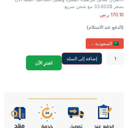
بسعر $33.803 مع شحن سريع.
170.10
ر.س
(الدفع عند الاستلام)
🇸🇦
السعودية
⌄
إضافة إلى السلة
اشترِ الآن