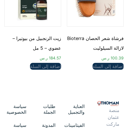
فرشاة شعر الحصان Bioterra
زيت الزنجبيل من بيوتيرا –
لازالة السيلوليت
عضوي – 5 مل
100.39
ر.س
184.57
ر.س
إضافة إلى السلة
إضافة إلى السلة
العناية
طلبات
سياسة
منصة
والتجميل
الجملة
الخصوصية
عثمان
ماركت
الفيتامينات
المدونة
سياسة