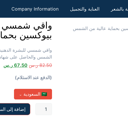
ية بالشعر
العناية والتجميل
Company Information
واقي شمسي لل
ين بحماية عالية من الشمس
بيوكسين بحما
واقي شمسي للبشرة الدهنية 
الشمس والحاصل على شهادة ا
82.50
ر.س
67.50
ر.س
(الدفع عند الاستلام)
🇸🇦
السعودية
⌄
إضافة إلى الس