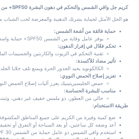
كريم جل واقي الشمس والتحكم في دهون البشرة SPF50+ من بيوكسين: درع فائق للبشرة الدهنية ضد الشمس وحب الشباب
هو الحل الأمثل لحماية بشرتك الدهنية والمعرضة لحب الشباب 
حماية فائقة من أشعة الشمس:
يوفر عامل وقاية من الشمس SPF50+ حماية واسعة النطاق من أشعة UVA و UVB الضارة، مما يمنع حروق الشمس وتلف خلايا الجلد على المدى الطويل.
تحكم فعّال في إفراز الدهون:
تقنية التحكم في الزيوت والكارنتين والجسيمات الماصة ت
تأثير مضاد للأكسدة:
الكالكونويد يحيد الجذور الحرة ويمنع تلف خلايا الجلد ا
تعزيز إصلاح الحمض النووي:
حمض الجليسيريتينيك يعزز آليات إصلاح الحمض النو
مناسب للبشرة الحساسة:
خالي من العطور، ذو ملمس خفيف غير دهني، وثبتت
طريقة الاستخدام:
ضع كمية وفيرة من الكريم على جميع المناطق المكشوفة من الوجه والرقبة قبل 15 دقيقة
أعد وضعه كل ساعتين، أو بعد السباحة أو التعرق أو تجفيف
استخدم واقي الشمس ذو عامل حماية من الشمس SPF 30 على الأقل لحماية الأطفال الصغار من التعرض المباشر للشمس.