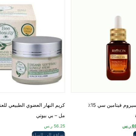
بيوكسين إستر سيروم فيتامين سي 15٪
مل – بي بيوتي
6
ر.س
56.25
ر.س
ة
إضافة إلى السلة