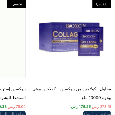
تخفيض!
تخفيض!
محلول الكولاجين من بيوكسين – كولاجين بيوتي
بودرة 10000 ملغ
المنشط للبشرة
273.75
ر.س
176.25
ر.س
75.00
ر.س
9.38
إضافة إلى السلة
إضافة إلى السل