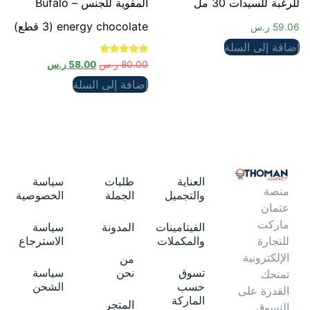
للرغبة للسيدات 30 مل
المقوية للجنس – Bufalo
energy chocolate (3 قطع)
59.06
ر.س
إضافة إلى السلة
تم التقييم
80.00
ر.س
58.00
ر.س
5.00
من 5
إضافة إلى السلة
العناية
طلبات
سياسة
منصة
والتجميل
الجملة
الخصوصية
عثمان
ماركت
الفيتامينات
المدونة
سياسة
والمكملات
الاسترجاع
للتجارة
الإلكترونية
من
تسوق
نحن
سياسة
تمنحك
حسب
الشحن
القدرة على
الماركة
المتجر
التسوق