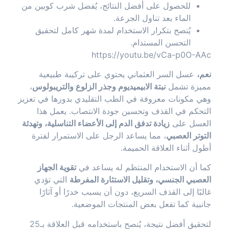
للحصول على أفضل النتائج، يُفضل شرب كوبين من
الماء بعد تناول الجرعة.
يُنصح بتكرار الاستخدام لمدة شهر كامل لتحقيق
التحسن المستدام.
https://youtu.be/vCa-p0O-AAc
نعم،
عسل السر العثماني يحتوي على تركيبة طبيعية
مميزة تشمل
نبتة الابيميديوم وجذر الزلوع والتريبولوس
،
وهي مكونات معروفة في الطب التقليدي بدورها في تعزيز
التحكم في القذف وتحسين جودة الانتصاب. يعمل هذا
العسل على
زيادة تدفق الدم إلى الأعضاء التناسلية، وتهدئة
التوتر العصبي
، مما يساعد الرجل على الاستمرار لفترة
أطول أثناء العلاقة الحميمة.
كما أن الاستخدام المنتظم له يساعد في
تقوية الجهاز
العصبي الجنسي، وتقليل الاستثارة المفرطة
التي تؤدي
غالبًا إلى القذف السريع، دون أن يسبب خدرًا أو آثارًا
جانبية كما تفعل بعض المنتجات الموضعية.
لتحقيق أفضل نتيجة، يُنصح باستخدامه قبل العلاقة بـ25