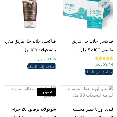
فياكسي جلايد جل مزلق
فياكسي جلايد جل مزلق مائي
طبيعي 100×5 مل.
بالشكولاتة 100 مل
33.75
ر.س
تم التقييم
53.44
ر.س
إضافة إلى السلة
5.00
من 5
إضافة إلى السلة
تخفيض!
ليدي اورغا قطر محسنة
شوكولاتة بوفالو، 20 جرام