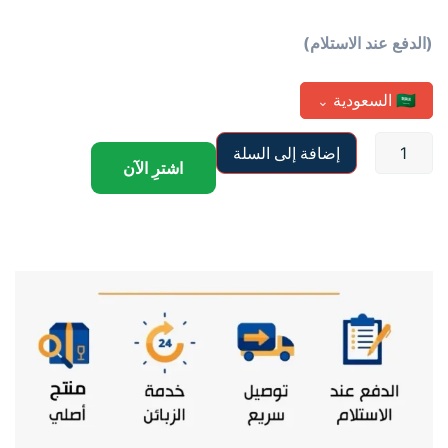
تم التقييم بـ
5.00
من 5
بناءً على
(الدفع عند الاستلام)
تقييم عميل
واحد
🇸🇦
السعودية
⌄
إضافة إلى السلة
اشترِ الآن