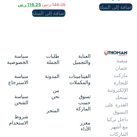
تم التقييم
146.25
ر.س
116.25
ر.س
إضافة إلى السلة
5.00
من 5
إضافة إلى السلة
العناية
طلبات
سياسة
منصة
والتجميل
الجملة
الخصوصية
عثمان
ماركت
الفيتامينات
المدونة
سياسة
والمكملات
الاسترجاع
للتجارة
الإلكترونية
من
تسوق
نحن
سياسة
تمنحك
حسب
الشحن
القدرة على
الماركة
المتجر
التسوق
شروط
داخل تركيا
معزز
الاستخدام
مع أشهر
الأداء
الماركات