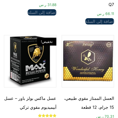
Q7
31.88
ر.س
إضافة إلى السلة
66.11
ر.س
إضافة إلى السلة
تخفيض!
العسل الممتاز مقوي طبيعي،
عسل ماكس بولز باور – عسل
15 جرام، 12 قطعة
أبيميديوم مقوي تركي
70.31
ر.س