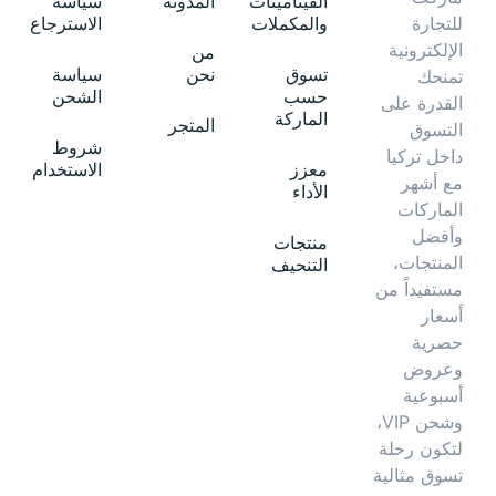
الفيتامينات
المدونة
سياسة
والمكملات
الاسترجاع
للتجارة
الإلكترونية
من
تسوق
نحن
سياسة
تمنحك
حسب
الشحن
القدرة على
الماركة
المتجر
التسوق
شروط
داخل تركيا
معزز
الاستخدام
مع أشهر
الأداء
الماركات
وأفضل
منتجات
المنتجات،
التنحيف
مستفيداً من
أسعار
حصرية
وعروض
أسبوعية
وشحن VIP،
لتكون رحلة
تسوق مثالية