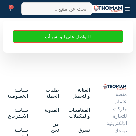
0
للتواصل على الواتس أب
العناية
طلبات
سياسة
منصة
والتجميل
الجملة
الخصوصية
عثمان
ماركت
الفيتامينات
المدونة
سياسة
والمكملات
الاسترجاع
للتجارة
الإلكترونية
من
تسوق
نحن
سياسة
تمنحك