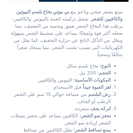
تمتع بشعر صحي وناعم مع
بي بيوتي بخاخ بلسم البيوتين
والكافيين للشعر
. بفضل تركيبته الغنية بالبيوتين والكافيين،
يرطب هذا البخاخ الشعر بعمق ويحميه من التقصف، مما
يجعله أكثر قوة ولمعانًا. يساعد على تمشيط الشعر بسهولة
ويقلل من التآكل الناتج عن حرارة التجفيف، كما يقلل من
الكهربائيات التي تسبب تشتت الشعر، مما يمنحك شعراً
متألقًا وصحياً.
النوع:
بخاخ بلسم سائل
الحجم:
200 مل
المكونات الأساسية:
البيوتين والكافيين
اهز العبوة جيداً
قبل الاستخدام.
رش البلسم
من مسافة حوالي 15 سم على الشعر
الرطب أو الجاف.
اتركه يجف
بمفرده.
يحفز نمو الشعر:
الكافيين يساعد على تحفيز بصيلات
الشعر لزيادة نمو الشعر.
يمنع تساقط الشعر:
يقلل الكافيين من تساقط