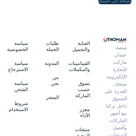
إضافة إلى السلة
العناية
طلبات
سياسة
منصة
والتجميل
الجملة
الخصوصية
عثمان
ماركت
الفيتامينات
المدونة
سياسة
والمكملات
الاسترجاع
للتجارة
الإلكترونية
من
تسوق
نحن
سياسة
تمنحك
حسب
الشحن
القدرة على
الماركة
المتجر
التسوق
شروط
داخل تركيا
معزز
الاستخدام
مع أشهر
الأداء
الماركات
وأفضل
منتجات
المنتجات،
التنحيف