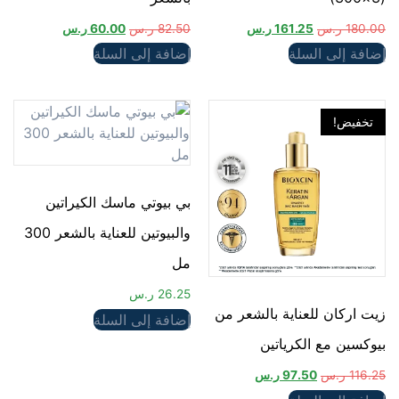
180.00
ر.س
161.25
ر.س
82.50
ر.س
60.00
ر.س
إضافة إلى السلة
إضافة إلى السلة
تخفيض!
بي بيوتي ماسك الكيراتين
والبيوتين للعناية بالشعر 300
مل
26.25
ر.س
زيت اركان للعناية بالشعر من
إضافة إلى السلة
بيوكسين مع الكرياتين
116.25
ر.س
97.50
ر.س