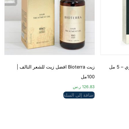
5 مل
زيت Bioterra افضل زيت للشعر التالف |
100مل
126.83
ر.س
إضافة إلى السلة