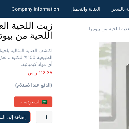
ية بالشعر
العناية والتجميل
Company Information
زيت اللحية الع
ذية اللحية من بيوتيرا
اللحية من بيوتي
اكتشف العناية المثالية بلحي
الطبيعية 100% لت
أي مواد كيميائية.
112.35
ر.س
(الدفع عند الاستلام)
🇸🇦
السعودية
⌄
إضافة إلى الس