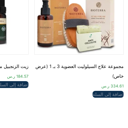
مجموعة علاج السيلوليت العضوية 3 بـ 1 (عرض
زيت الزنجبيل من 
خاص)
184.57
ر.س
إضافة إلى السل
334.61
ر.س
إضافة إلى السلة