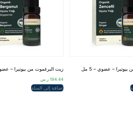
بيوتيرا – عضوي – 5 مل
زيت البرغموت من بيوتيرا – عضوي – 
194.44
ر.س
ة
إضافة إلى السلة