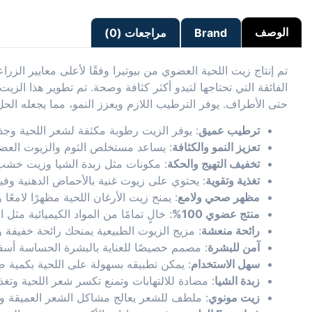
الوصف
Brand
مراجعات (0)
تم إنتاج زيت اللحية العضوي من بيوتيرا وفقًا لأعلى معايير الزراع
الفائقة التي تحتاجها لتبدو أكثر كثافة وصحة. تم تطوير هذا الز
حتى الأطراف. يوفر الترطيب اللازم ويعزز النمو، مما يجعله الح
ترطيب عميق
: يوفر الزيت رطوبة مكثفة لشعر اللحية وجذو
تعزيز النمو والكثافة
: يساعد مستخلص الثوم والزيوت العضو
تخفيف التهيج والحكة
: مكونات مثل زبدة الشيا وزيت خشب 
تغذية وتقوية
: يحتوي على زيوت غنية بالأحماض الدهنية وفيتامين E الطبيعي، مما يقوي شعر اللحية ويحمي
مظهر صحي ولامع
: يمنح زيت الأرغان اللحية مظهرًا لامعً
منتج عضوي 100%
: خالٍ تمامًا من المواد الكيميائية مثل
رائحة منعشة
: مزيج الزيوت الطبيعية يمنحك رائحة خفيفة 
آمن للبشرة
: مصمم خصيصًا للعناية بالبشرة الحساسة أسفل ا
سهل الاستخدام
: يمكن تطبيقه بسهولة على اللحية بكمية صغ
زبدة الشيا
: مضادة للالتهابات وتمنع تكسر شعر اللحية وتغذ
زيت مونوي
: ملطف للشعر يعالج مشاكل الشعر العميقة ويح