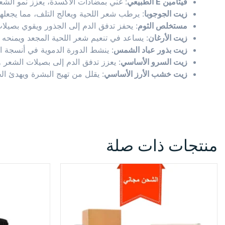
فيتامين E الطبيعي
: غني بمضادات الأكسدة، يعزز نمو الشعر
زيت الجوجوبا
: يرطب شعر اللحية ويعالج التلف، مما يجعلها
مستخلص الثوم
: يحفز تدفق الدم إلى الجذور ويقوي بصيلات
زيت الأرغان
: يساعد في تنعيم شعر اللحية المجعد ويمنحه حي
زيت بذور عباد الشمس
: ينشط الدورة الدموية في أنسجة ال
زيت السرو الأساسي
: يعزز تدفق الدم إلى بصيلات الشعر وي
زيت خشب الأرز الأساسي
: يقلل من تهيج البشرة ويهدئ ال
منتجات ذات صلة