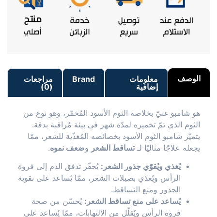
الوصف
معلومات
Brand
مراجعات
إضافية
(0)
هو شامبو غنيّ بخلاصة الثوم الأسود المُخمّر، وهو نوع من
الثوم الذي تمّ تخميره لمدّة شهر في بيئة مُراقبة بدقة.
يتميّز شامبو الثوم الأسود بخصائصه المُغذّية للشعر، ممّا
يجعله علاجًا مثاليًا لـ
تساقط الشعر
و
ضعف نموه
.
يُغذي ويُقوّي جذور الشعر:
يُحفّز تدفق الدم إلى فروة
الرأس ويُغذي بصيلات الشعر، ممّا يُساعد على تقوية
الجذور ومنع التساقط.
يُساعد على منع تساقط الشعر:
يُحسّن من صحة
فروة الرأس ويُقلّل من الالتهابات، ممّا يُساعد على