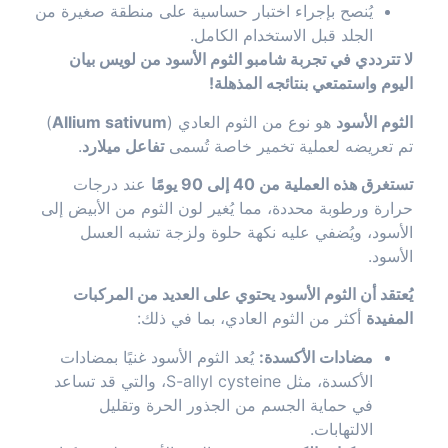
يُنصح بإجراء اختبار حساسية على منطقة صغيرة من
الجلد قبل الاستخدام الكامل.
لا تترددي في تجربة شامبو الثوم الأسود من لويس بيان
اليوم واستمتعي بنتائجه المذهلة!
الثوم الأسود
هو نوع من الثوم العادي (
Allium sativum
)
تم تعريضه لعملية تخمير خاصة تُسمى
تفاعل ميلارد
.
تستغرق هذه العملية من 40 إلى 90 يومًا
عند درجات
حرارة ورطوبة محددة، مما يُغير لون الثوم من الأبيض إلى
الأسود، ويُضفي عليه نكهة حلوة ولزجة تشبه العسل
الأسود.
يُعتقد أن الثوم الأسود يحتوي على العديد من المركبات
المفيدة
أكثر من الثوم العادي، بما في ذلك:
مضادات الأكسدة:
يُعد الثوم الأسود غنيًا بمضادات
الأكسدة، مثل S-allyl cysteine، والتي قد تساعد
في حماية الجسم من الجذور الحرة وتقليل
الالتهابات.