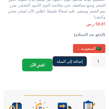
الشعر ومنع تساقطه. غني بخلاصة الثوم الأسود المُخمّر، يعزز
نمو الشعر ويضفي عليه لمعانًا طبيعيًا. اطلبي الآن لشعر صحي
وكثيف!
56.81
ر.س
(الدفع عند الاستلام)
🇸🇦
السعودية
⌄
إضافة إلى السلة
اشترِ الآن