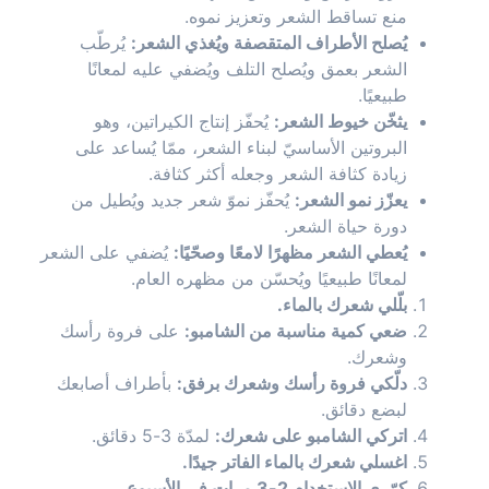
منع تساقط الشعر وتعزيز نموه.
يُصلح الأطراف المتقصفة ويُغذي الشعر:
يُرطّب
الشعر بعمق ويُصلح التلف ويُضفي عليه لمعانًا
طبيعيًا.
يثخّن خيوط الشعر:
يُحفّز إنتاج الكيراتين، وهو
البروتين الأساسيّ لبناء الشعر، ممّا يُساعد على
زيادة كثافة الشعر وجعله أكثر كثافة.
يعزّز نمو الشعر:
يُحفّز نموّ شعر جديد ويُطيل من
دورة حياة الشعر.
يُعطي الشعر مظهرًا لامعًا وصحّيًا:
يُضفي على الشعر
لمعانًا طبيعيًا ويُحسّن من مظهره العام.
بلّلي شعرك بالماء.
ضعي كمية مناسبة من الشامبو:
على فروة رأسك
وشعرك.
دلّكي فروة رأسك وشعرك برفق:
بأطراف أصابعك
لبضع دقائق.
اتركي الشامبو على شعرك:
لمدّة 3-5 دقائق.
اغسلي شعرك بالماء الفاتر جيدًا.
كرّري الاستخدام 2-3 مرات في الأسبوع.