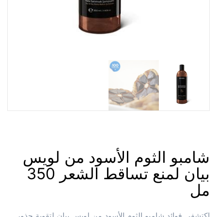
شامبو الثوم الأسود من لويس
بيان لمنع تساقط الشعر 350
مل
اكتشفي فوائد شامبو الثوم الأسود من لويس بيان لتقوية جذور