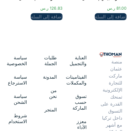
81.00
ر.س
126.83
ر.س
إضافة إلى السلة
إضافة إلى السلة
العناية
طلبات
سياسة
منصة
والتجميل
الجملة
الخصوصية
عثمان
ماركت
الفيتامينات
المدونة
سياسة
والمكملات
الاسترجاع
للتجارة
الإلكترونية
من
تسوق
نحن
سياسة
تمنحك
حسب
الشحن
القدرة على
الماركة
المتجر
التسوق
شروط
داخل تركيا
معزز
الاستخدام
مع أشهر
الأداء