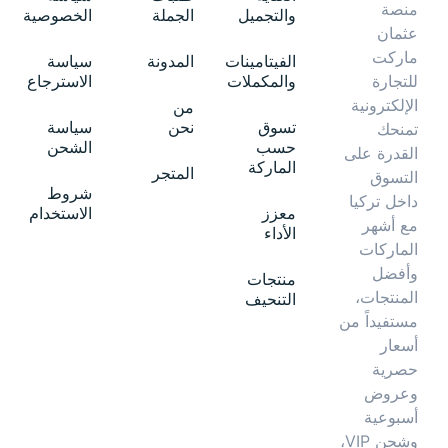
منصة
والتجميل
الجملة
الخصوصية
عثمان
ماركت
الفيتامينات
المدونة
سياسة
والمكملات
الاسترجاع
للتجارة
الإلكترونية
من
تسوق
نحن
سياسة
تمنحك
حسب
الشحن
القدرة على
الماركة
المتجر
التسوق
شروط
داخل تركيا
معزز
الاستخدام
مع أشهر
الأداء
الماركات
وأفضل
منتجات
المنتجات،
التنحيف
مستفيداً من
أسعار
حصرية
وعروض
أسبوعية
وشحن VIP،