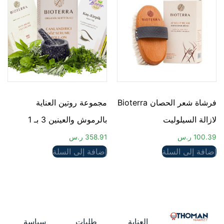
فرشاة شعر الحصان Bioterra
مجموعة روتين العناية
لازالة السيلوليت
بالرموش والعينين 3 بـ 1
100.39
ر.س
358.91
ر.س
إضافة إلى السلة
إضافة إلى السلة
العناية
طلبات
سياسة