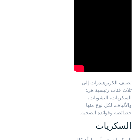
تصنف الكربوهيدرات إلى
ثلاث فئات رئيسية هي:
السكريات، النشويات،
والألياف. لكل نوع منها
خصائصه وفوائده الصحية.
السكريات
السكريات هي أبسط أشكال