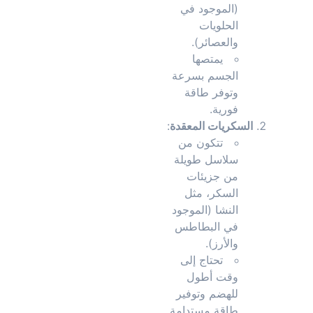
(الموجود في
الحلويات
والعصائر).
يمتصها
الجسم بسرعة
وتوفر طاقة
فورية.
السكريات المعقدة
:
تتكون من
سلاسل طويلة
من جزيئات
السكر، مثل
النشا (الموجود
في البطاطس
والأرز).
تحتاج إلى
وقت أطول
للهضم وتوفير
طاقة مستدامة.