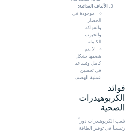
الألياف الغذائية
:
موجودة في
الخضار
والفواكه
والحبوب
الكاملة.
لا يتم
هضمها بشكل
كامل وتساعد
في تحسين
عملية الهضم.
فوائد
الكربوهيدرات
الصحية
تلعب الكربوهيدرات دوراً
رئيسياً في توفير الطاقة