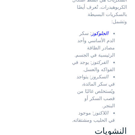
الكربوهيدرات. تُعرف أيضًا
بالسكريات البسيطة
وتشمل:
الجلوكوز
: سكر
الدم الأساسي وأحد
مصادر الطاقة
الرئيسية في الجسم.
الفركتوز
: يوجد في
الفواكه والعسل.
السكروز
: يتواجد
في سكر المائدة،
ويُستخلص غالبًا من
قصب السكر أو
البنجر.
اللاكتوز
: موجود
في الحليب ومشتقاته.
النشويات