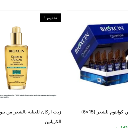
تخفيض!
وانتوم للشعر (15×6)
زيت اركان للعناية بالشعر من بي
الكرياتين
142
ر.س