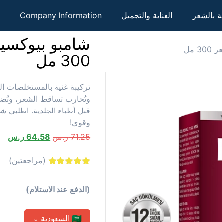
ية بالشعر
العناية والتجميل
Company Information
شامبو بيوكسي
 مل
300 مل
تركيبة غنية بالمستخلصات الط
وتُحارب تساقط الشعر، وتُضف
قبل أطباء الجلدية. اطلبي 
وقوي!
71.25
ر.س
64.58
ر.س
(مراجعتين)
2
تم التقييم بـ
5.00
من 5
بناءً على
(الدفع عند الاستلام)
تقييم
من
العملاء
🇸🇦
السعودية
⌄