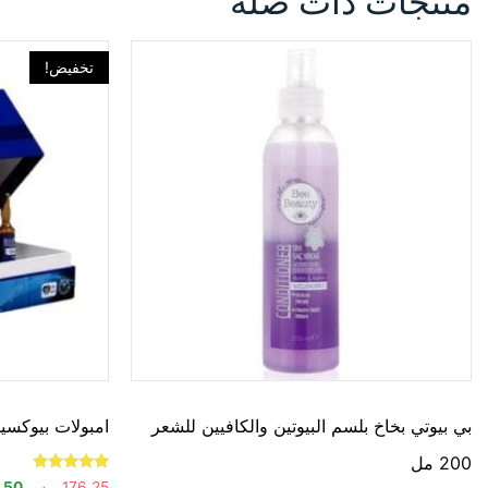
منتجات ذات صلة
تخفيض!
بي بيوتي بخاخ بلسم البيوتين والكافيين للشعر
امبولات بيوكسين ك
200 مل
تم التقييم
176.25
ر.س
.50