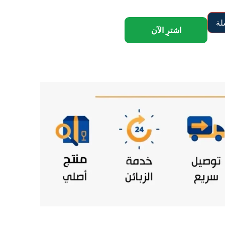
لة
اشترِ الآن