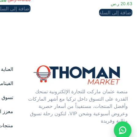
5.00
20.63
ر.س
من 5
إضافة إلى السل
إضافة إلى السلة
العناية
الفيتام
منصة عثمان ماركت للتجارة الإلكترونية تمنحك
تسوق ح
القدرة على التسوق داخل تركيا مع أشهر الماركات
وأفضل المنتجات، مستفيداً من أسعار حصرية
معزز ال
وعروض أسبوعية وشحن VIP، لتكون رحلة تسوق
مثالية وفريدة
منتجات