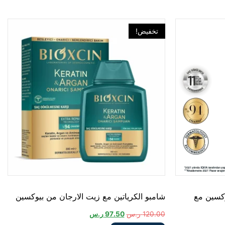
تخفيض!
وكسين مع
شامبو الكرياتين مع زيت الارجان من بيوكسين
120.00
ر.س
97.50
ر.س