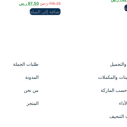
116.25
ر.س
97.50
ر.س
ة
إضافة إلى السلة
 والتجميل
طلبات الجملة
ينات والمكملات
المدونة
سب الماركة
من نحن
أداء
المتجر
 التنحيف