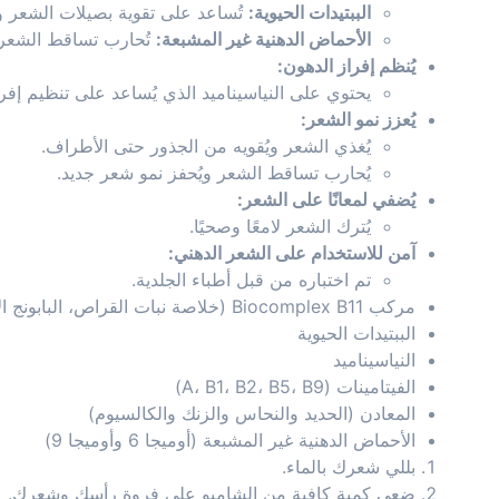
الببتيدات الحيوية:
تُساعد على تقوية بصيلات الشعر 
الأحماض الدهنية غير المشبعة:
تُحارب تساقط الشعر 
يُنظم إفراز الدهون:
يحتوي على النياسيناميد الذي يُساعد على تنظيم إفر
يُعزز نمو الشعر:
يُغذي الشعر ويُقويه من الجذور حتى الأطراف.
يُحارب تساقط الشعر ويُحفز نمو شعر جديد.
يُضفي لمعانًا على الشعر:
يُترك الشعر لامعًا وصحيًا.
آمن للاستخدام على الشعر الدهني:
تم اختباره من قبل أطباء الجلدية.
مركب Biocomplex B11 (خلاصة نبات القراص، البابونج الألماني، اليارو، الخروب، شعرذيل الحصان)
الببتيدات الحيوية
النياسيناميد
الفيتامينات (A، B1، B2، B5، B9)
المعادن (الحديد والنحاس والزنك والكالسيوم)
الأحماض الدهنية غير المشبعة (أوميجا 6 وأوميجا 9)
بللي شعرك بالماء.
ضعي كمية كافية من الشامبو على فروة رأسك وشعرك.